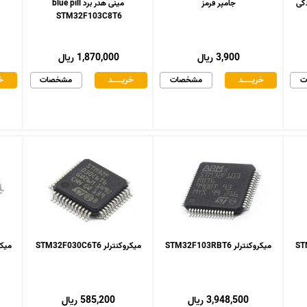
جامپر قرمز
مینی هدر برد blue pill
STM32F103C8T6
3,900 ریال
1,870,000 ریال
ت
خریـــــــد
مشخصات
خریـــــــد
مشخصات
خر
میکروکنترلر STM32F103RBT6
میکروکنترلر STM32F030C6T6
میکروکنت
3,948,500 ریال
585,200 ریال