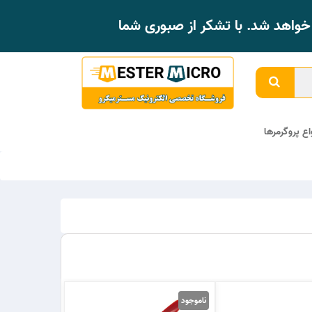
واهد شد. با تشکر از صبوری شما
واع پروگرمرها
ناموجود