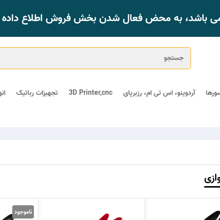
 می باشد، به محض فعال شدن بخش فروش اطلاع داده خ
ورها
آردوینو، اس تی ام، رزبرپای
3D Printer,cnc
تجهیزات رباتیک
ان
ازی
ناموجود