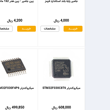
جامپر پایه بلند استاندارد قرمز
پین جامپر - پین هدر 1x2 مادگی
4,000 ریال
4,200 ریال
خریـــــــد
مشخصات
خریـــــــد
مشخصا
میکروکنترلر STM32F030C8T6
میکروکنترلر STM32F030F4P6
608,000 ریال
499,850 ریال