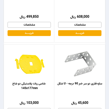
608,000 ریال
499,850 ریال
مشخصات
مشخصات
خریـــــــد
خریـــــــد
سازه فلزی دو سر خم 90 درجه - U شکل
شاسی ربات پلاستیکی دو شاخ
145x177mm
45,600 ریال
103,000 ریال