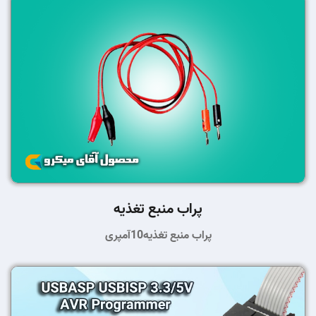
پراب منبع تغذیه
پراب منبع تغذیه10آمپری