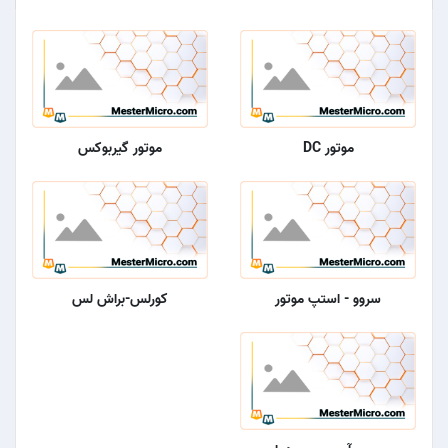
موتور DC
موتور گیربوکس
سروو - استپ موتور
کورلس-براش لس