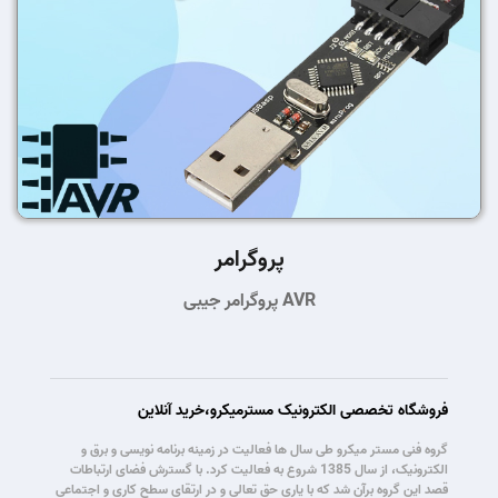
پروگرامر
پروگرامر جیبی AVR
فروشگاه تخصصی الکترونیک مسترمیکرو،خرید آنلاین
گروه فنی مستر میکرو طی سال ها فعالیت در زمینه برنامه نویسی و برق و
الکترونیک، از سال 1385 شروع به فعالیت کرد. با گسترش فضای ارتباطات
قصد این گروه برآن شد که با یاری حق تعالی و در ارتقای سطح کاری و اجتماعی