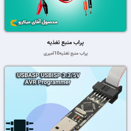
پراب منبع تغذیه
پراب منبع تغذیه10آمپری