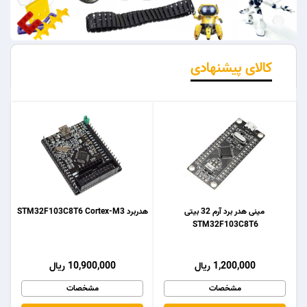
کالای پیشنهادی
مینی هدر برد آرم 32 بیتی
هدربرد STM32F103C8T6 Cortex-M3
STM32F103C8T6
1,200,000 ریال
10,900,000 ریال
مشخصات
مشخصات