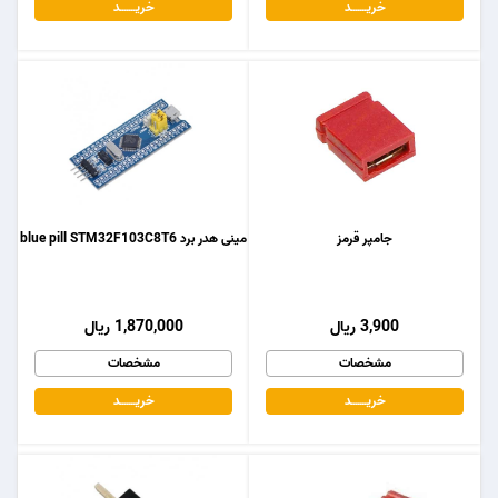
خریـــــــد
خریـــــــد
جامپر قرمز
مینی هدر برد blue pill STM32F103C8T6
3,900 ریال
1,870,000 ریال
مشخصات
مشخصات
خریـــــــد
خریـــــــد