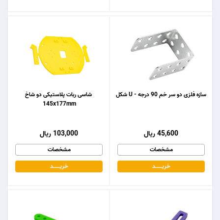
سازه فلزی دو سر خم 90 درجه - U شکل
شاسی ربات پلاستیکی دو شاخ
145x177mm
45,600 ریال
103,000 ریال
مشخصات
مشخصات
خریـــــــد
خریـــــــد