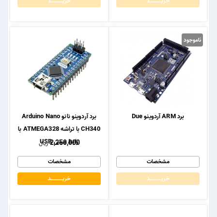
خریــــــــــــد
خریــــــــــــد
ناموجود
برد ARM آردوینو Due
برد آردوینو نانو Arduino Nano
CH340 با تراشه ATMEGA328 با
رابط مینی USB
2,250,000
ریال
مشخصات
مشخصات
خریــــــــــــد
خریــــــــــــد