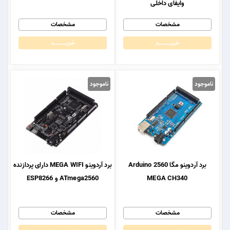
وایفای داخلی
مشخصات
مشخصات
خریــــــــــــد
خریــــــــــــد
ناموجود
ناموجود
برد آردوینو مگا 2560 Arduino
برد آردوینو MEGA WIFI دارای پردازنده
MEGA CH340
ATmega2560 و ESP8266
مشخصات
مشخصات