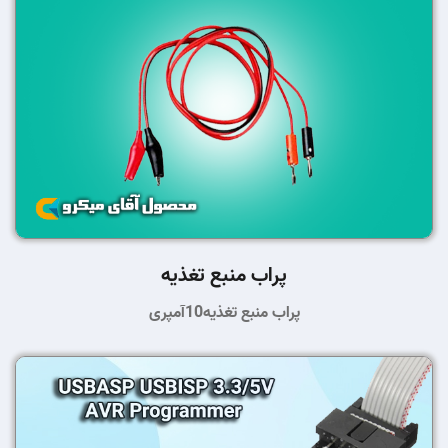
پراب منبع تغذیه
پراب منبع تغذیه10آمپری