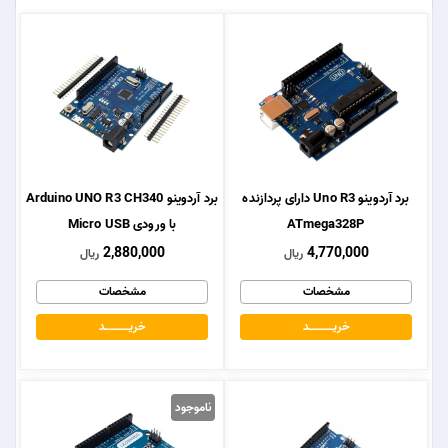
برد آردوینو Uno R3 دارای پردازنده
برد آردوینو Arduino UNO R3 CH340
ATmega328P
با ورودی Micro USB
2,880,000
4,770,000
ریال
ریال
مشخصات
مشخصات
خریــــــــــــد
خریــــــــــــد
ناموجود