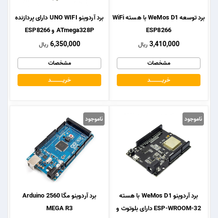
برد توسعه WeMos D1 با هسته WiFi
برد آردوینو UNO WIFI دارای پردازنده
ESP8266
ATmega328P و ESP8266
6,350,000
3,410,000
ریال
ریال
مشخصات
مشخصات
خریــــــــــــد
خریــــــــــــد
ناموجود
ناموجود
برد آردوینو WeMos D1 با هسته
برد آردوینو مگا 2560 Arduino
ESP-WROOM-32 دارای بلوتوث و
MEGA R3