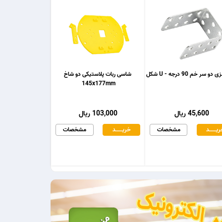
و سر خم 90 درجه - U شکل
شاسی ربات پلاستیکی دو شاخ
145x177mm
45,600 ریال
103,000 ریال
یـــــــد
مشخصات
خریـــــــد
مشخصات