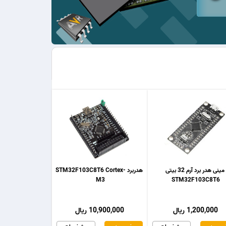
مینی هدر برد آرم 32 بیتی
هدربرد STM32F103C8T6 Cortex-
M3
STM32F103C8T6
1,200,000 ریال
10,900,000 ریال