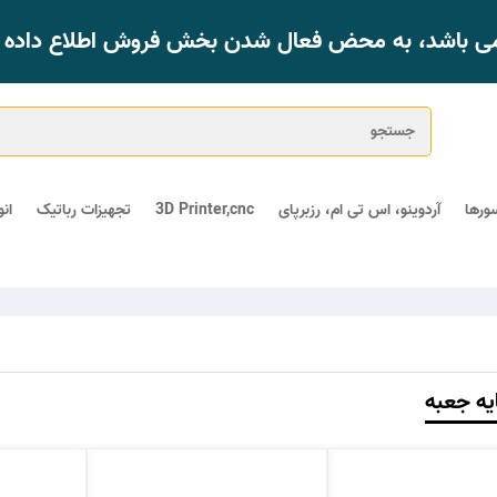
 می باشد، به محض فعال شدن بخش فروش اطلاع داده خ
ورها
آردوینو، اس تی ام، رزبرپای
3D Printer,cnc
تجهیزات رباتیک
ان
ایه جعبه