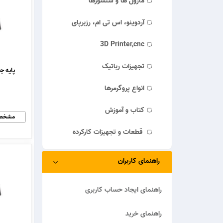
ماژول ها و سنسورها
آردوینو، اس تی ام، رزبرپای
3D Printer,cnc
تجهیزات رباتیک
پایه جع
انواع پروگرمرها
کتاب و آموزش
مشخص
قطعات و تجهیزات کارکرده
راهنمای کاربران
راهنمای ایجاد حساب کاربری
راهنمای خرید