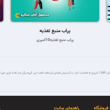
پراب منبع تغذیه
پراب منبع تغذیه10آمپری
گروه فنی مستر میکرو طی سال ها فعالیت در زمینه برنامه نویسی و برق و الکترونیک، از سال 1385 شروع به فعالیت کرد. با گسترش فضای ار
 فروشگاه
راهنمای سایت