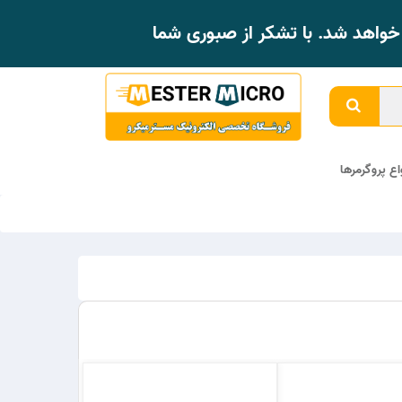
واهد شد. با تشکر از صبوری شما
واع پروگرمرها