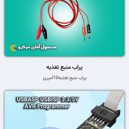
پراب منبع تغذیه
پراب منبع تغذیه10آمپری