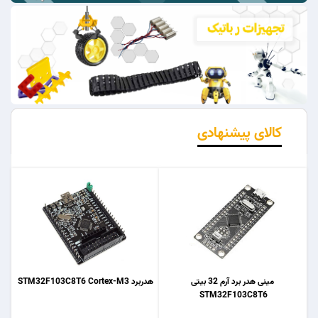
کالای پیشنهادی
مینی هدر برد آرم 32 بیتی
هدربرد STM32F103C8T6 Cortex-M3
STM32F103C8T6