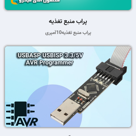
پراب منبع تغذیه
پراب منبع تغذیه10آمپری