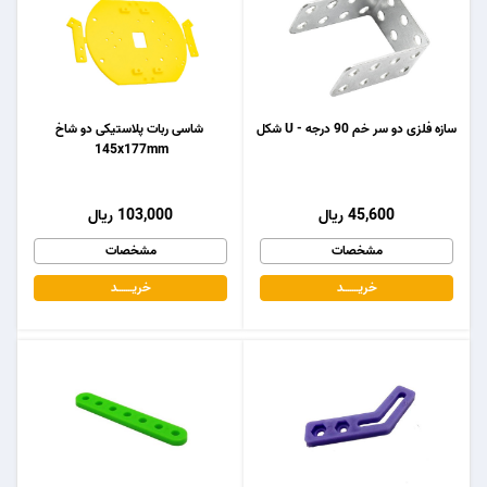
سازه فلزی دو سر خم 90 درجه - U شکل
شاسی ربات پلاستیکی دو شاخ
145x177mm
45,600 ریال
103,000 ریال
مشخصات
مشخصات
خریـــــــد
خریـــــــد