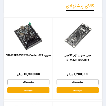
کالای پیشنهادی
مینی هدر برد آرم 32 بیتی
هدربرد STM32F103C8T6 Cortex-M3
STM32F103C8T6
1,200,000 ریال
10,900,000 ریال
مشخصات
مشخصات
خریـــــــد
خریـــــــد