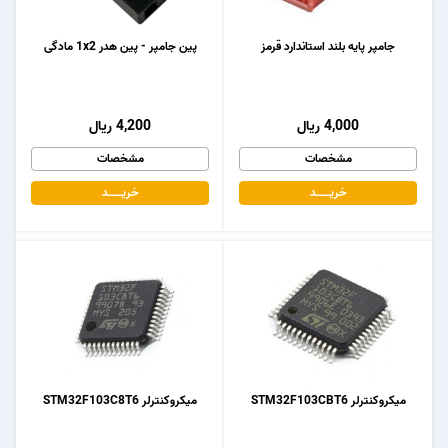
جامپر پایه بلند استاندارد قرمز
پین جامپر - پین هدر 1x2 مادگی
4,000 ریال
4,200 ریال
مشخصات
مشخصات
خریـــــــد
خریـــــــد
میکروکنترلر STM32F103CBT6
میکروکنترلر STM32F103C8T6