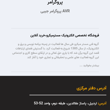
پروگرامر
پروگرامر جیبی AVR
فروشگاه تخصصی الکترونیک مسترمیکرو،خرید آنلاین
گروه فنی مستر میکرو طی سال ها فعالیت در زمینه برنامه نویسی و برق و
الکترونیک، از سال 1385 شروع به فعالیت کرد. با گسترش فضای ارتباطات
قصد این گروه برآن شد که با یاری حق تعالی و در ارتقای سطح کاری و اجتماعی
این گروه فعالیت های علمی و تحقیقاتی و تجاری خود را آغاز کند
بیشتر بخوانید ...
آدرس دفتر مرکزی
آدرس:
اردبیل، پاساژ علاالدین، طبقه دوم، واحد 52-53