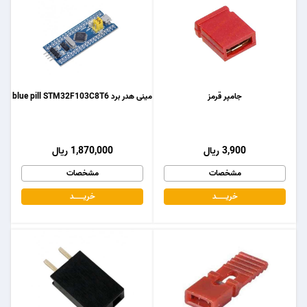
جامپر قرمز
مینی هدر برد blue pill STM32F103C8T6
3,900 ریال
1,870,000 ریال
مشخصات
مشخصات
خریـــــــد
خریـــــــد