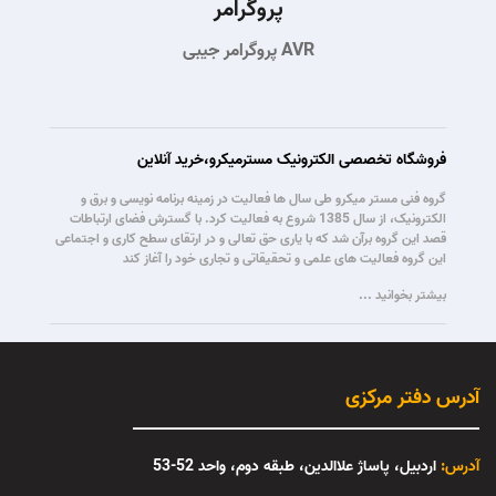
پروگرامر
پروگرامر جیبی AVR
فروشگاه تخصصی الکترونیک مسترمیکرو،خرید آنلاین
گروه فنی مستر میکرو طی سال ها فعالیت در زمینه برنامه نویسی و برق و
الکترونیک، از سال 1385 شروع به فعالیت کرد. با گسترش فضای ارتباطات
قصد این گروه برآن شد که با یاری حق تعالی و در ارتقای سطح کاری و اجتماعی
این گروه فعالیت های علمی و تحقیقاتی و تجاری خود را آغاز کند
بیشتر بخوانید ...
آدرس دفتر مرکزی
آدرس:
اردبیل، پاساژ علاالدین، طبقه دوم، واحد 52-53