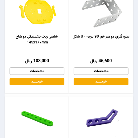
سازه فلزی دو سر خم 90 درجه - U شکل
شاسی ربات پلاستیکی دو شاخ
145x177mm
45,600 ریال
103,000 ریال
مشخصات
مشخصات
خریـــــــد
خریـــــــد