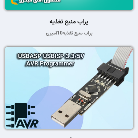
پراب منبع تغذیه
پراب منبع تغذیه10آمپری