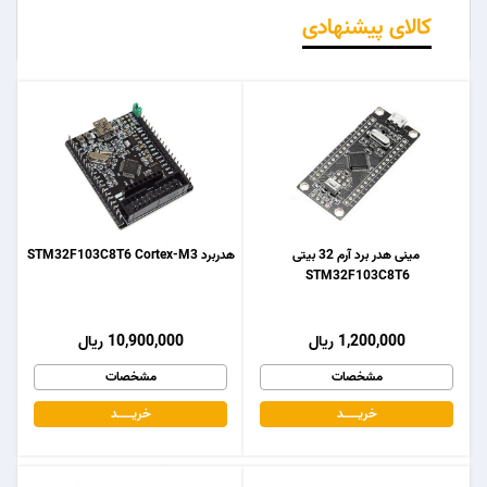
کالای پیشنهادی
مینی هدر برد آرم 32 بیتی
هدربرد STM32F103C8T6 Cortex-M3
STM32F103C8T6
1,200,000 ریال
10,900,000 ریال
مشخصات
مشخصات
خریـــــــد
خریـــــــد