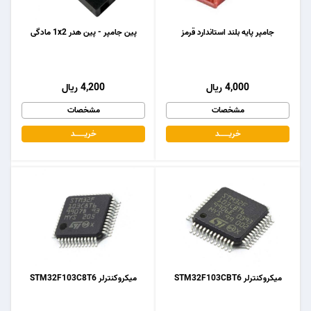
جامپر پایه بلند استاندارد قرمز
پین جامپر - پین هدر 1x2 مادگی
4,000 ریال
4,200 ریال
مشخصات
مشخصات
خریـــــــد
خریـــــــد
میکروکنترلر STM32F103CBT6
میکروکنترلر STM32F103C8T6