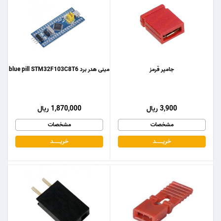
جامپر قرمز
مینی هدر برد blue pill STM32F103C8T6
3,900 ریال
1,870,000 ریال
مشخصات
مشخصات
خریـــــــد
خریـــــــد