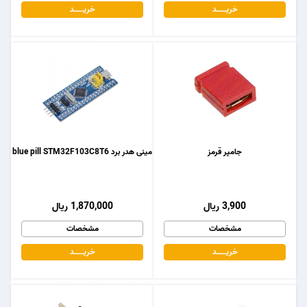
خریـــــــد
خریـــــــد
جامپر قرمز
مینی هدر برد blue pill STM32F103C8T6
3,900 ریال
1,870,000 ریال
مشخصات
مشخصات
خریـــــــد
خریـــــــد