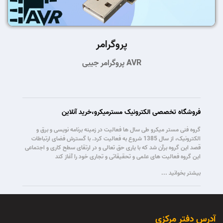
پروگرامر
پروگرامر جیبی AVR
فروشگاه تخصصی الکترونیک مسترمیکرو،خرید آنلاین
گروه فنی مستر میکرو طی سال ها فعالیت در زمینه برنامه نویسی و برق و
الکترونیک، از سال 1385 شروع به فعالیت کرد. با گسترش فضای ارتباطات
قصد این گروه برآن شد که با یاری حق تعالی و در ارتقای سطح کاری و اجتماعی
این گروه فعالیت های علمی و تحقیقاتی و تجاری خود را آغاز کند
بیشتر بخوانید ...
آدرس دفتر مرکزی