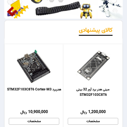
کالای پیشنهادی
مینی هدر برد آرم 32 بیتی
هدربرد STM32F103C8T6 Cortex-M3
STM32F103C8T6
1,200,000 ریال
10,900,000 ریال
مشخصات
مشخصات