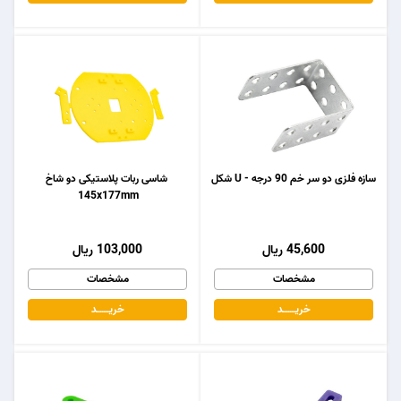
سازه فلزی دو سر خم 90 درجه - U شکل
شاسی ربات پلاستیکی دو شاخ
145x177mm
45,600 ریال
103,000 ریال
مشخصات
مشخصات
خریـــــــد
خریـــــــد