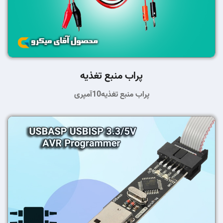
پراب منبع تغذیه
پراب منبع تغذیه10آمپری