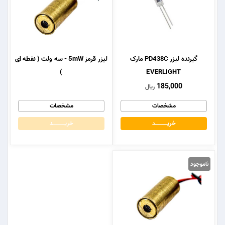
گیرنده لیزر PD438C مارک
لیزر قرمز 5mW - سه ولت ( نقطه ای
)
EVERLIGHT
185,000
ریال
مشخصات
مشخصات
خریــــــــــــد
خریــــــــــــد
ناموجود