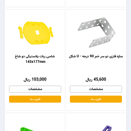
سازه فلزی دو سر خم 90 درجه - U شکل
شاسی ربات پلاستیکی دو شاخ
145x177mm
45,600 ریال
103,000 ریال
مشخصات
مشخصات
خریـــــــد
خریـــــــد