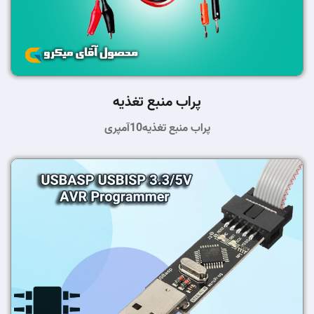
پراب منبع تغذیه
پراب منبع تغذیه10آمپری