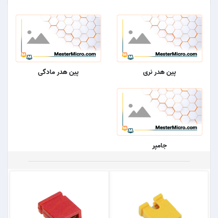
پین هدر نری
پین هدر مادگی
جامپر