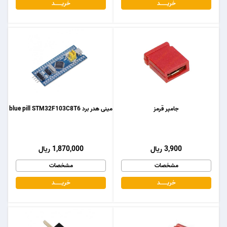
خریـــــــد
خریـــــــد
جامپر قرمز
مینی هدر برد blue pill STM32F103C8T6
3,900 ریال
1,870,000 ریال
مشخصات
مشخصات
خریـــــــد
خریـــــــد