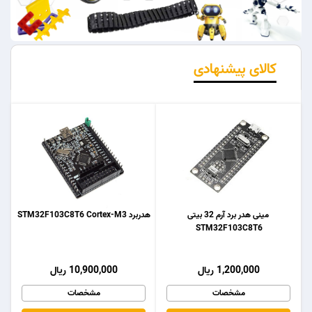
کالای پیشنهادی
مینی هدر برد آرم 32 بیتی
هدربرد STM32F103C8T6 Cortex-M3
STM32F103C8T6
1,200,000 ریال
10,900,000 ریال
مشخصات
مشخصات