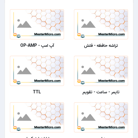
تراشه حافظه - فلش
آپ امپ - OP-AMP
تایمر - ساعت - تقویم
TTL