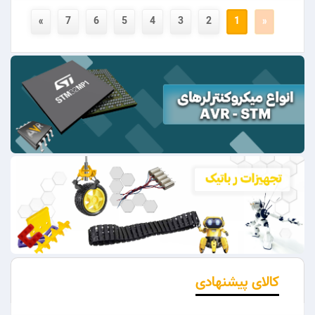
»
7
6
5
4
3
2
1
«
کالای پیشنهادی