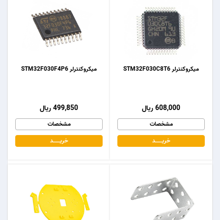
میکروکنترلر STM32F030C8T6
میکروکنترلر STM32F030F4P6
608,000 ریال
499,850 ریال
مشخصات
مشخصات
خریـــــــد
خریـــــــد