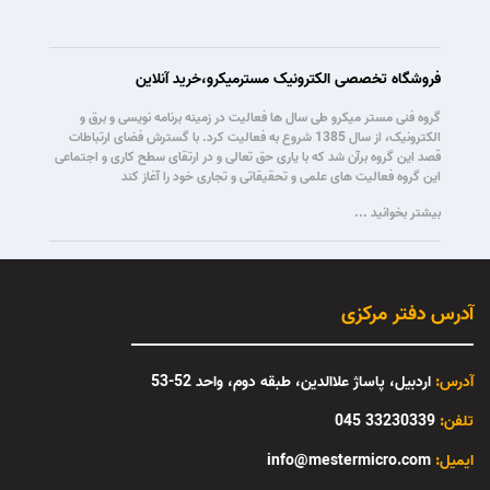
فروشگاه تخصصی الکترونیک مسترمیکرو،خرید آنلاین
گروه فنی مستر میکرو طی سال ها فعالیت در زمینه برنامه نویسی و برق و
الکترونیک، از سال 1385 شروع به فعالیت کرد. با گسترش فضای ارتباطات
قصد این گروه برآن شد که با یاری حق تعالی و در ارتقای سطح کاری و اجتماعی
این گروه فعالیت های علمی و تحقیقاتی و تجاری خود را آغاز کند
بیشتر بخوانید ...
آدرس دفتر مرکزی
آدرس:
اردبیل، پاساژ علاالدین، طبقه دوم، واحد 52-53
تلفن:
33230339 045
:ایمیل
info@mestermicro.com