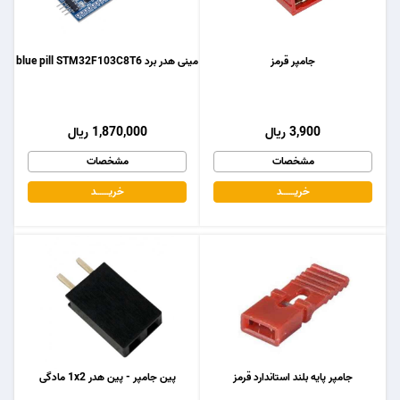
جامپر قرمز
مینی هدر برد blue pill STM32F103C8T6
3,900 ریال
1,870,000 ریال
مشخصات
مشخصات
خریـــــــد
خریـــــــد
جامپر پایه بلند استاندارد قرمز
پین جامپر - پین هدر 1x2 مادگی