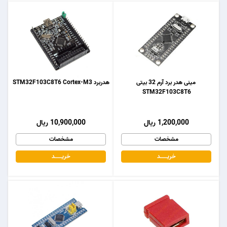
مینی هدر برد آرم 32 بیتی
هدربرد STM32F103C8T6 Cortex-M3
STM32F103C8T6
1,200,000 ریال
10,900,000 ریال
مشخصات
مشخصات
خریـــــــد
خریـــــــد