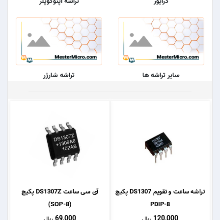
درایور
تراشه اپتوکوپلر
سایر تراشه ها
تراشه شارژر
تراشه ساعت و تقویم DS1307 پکیج
آی سی ساعت DS1307Z پکیج
(SOP-8)
PDIP-8
69,000
120,000
ریال
ریال