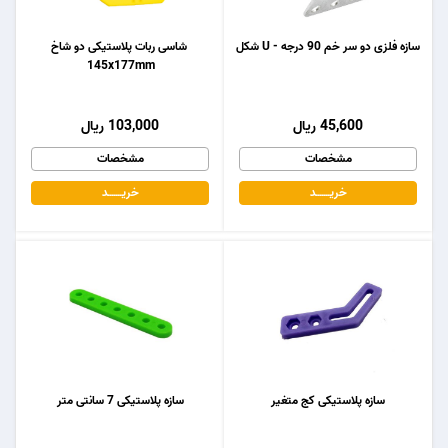
سازه فلزی دو سر خم 90 درجه - U شکل
شاسی ربات پلاستیکی دو شاخ
145x177mm
45,600 ریال
103,000 ریال
مشخصات
مشخصات
خریـــــــد
خریـــــــد
سازه پلاستیکی کج متغیر
سازه پلاستیکی 7 سانتی متر