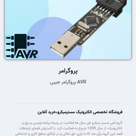
پروگرامر
پروگرامر جیبی AVR
فروشگاه تخصصی الکترونیک مسترمیکرو،خرید آنلاین
گروه فنی مستر میکرو طی سال ها فعالیت در زمینه برنامه نویسی و برق و
الکترونیک، از سال 1385 شروع به فعالیت کرد. با گسترش فضای ارتباطات
قصد این گروه برآن شد که با یاری حق تعالی و در ارتقای سطح کاری و اجتماعی