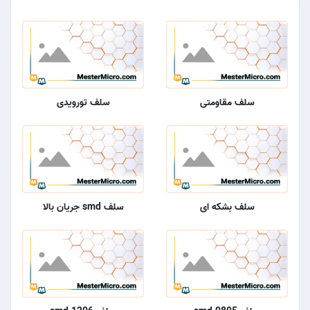
سلف مقاومتی
سلف تورویدی
سلف بشکه ای
سلف smd جریان بالا