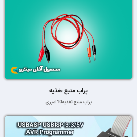
پراب منبع تغذیه
پراب منبع تغذیه10آمپری