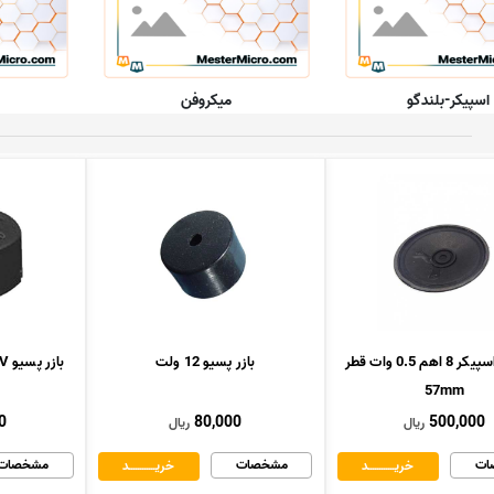
اسپیکر-بلندگو
میکروفن
بلندگو - اسپیکر 8 اهم 0.5 وات قطر
بازر پسیو 12 ولت
بازر پسیو 24V ژاپنی مارک Murata
57mm
0
80,000
500,000
ریال
ریال
ات
مشخصات
مشخصات
خریــــــــــــد
خریــــــــــــد