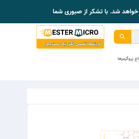
واهد شد. با تشکر از صبوری شما
واع پروگرمرها