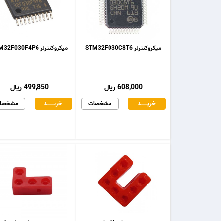
میکروکنترلر STM32F030C8T6
میکروکنترلر STM32F030F4P6
608,000 ریال
499,850 ریال
خریـــــــد
مشخصات
خریـــــــد
مشخصا