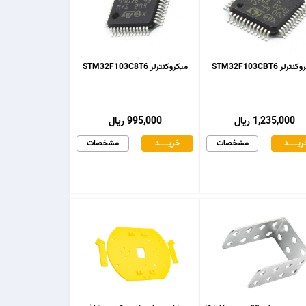
رلر STM32F103CBT6
میکروکنترلر STM32F103C8T6
1,235,000 ریال
995,000 ریال
یـــــــد
مشخصات
خریـــــــد
مشخصات