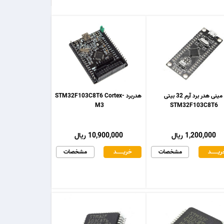
مینی هدر برد آرم 32 بیتی
هدربرد STM32F103C8T6 Cortex-
M3
STM32F103C8T6
1,200,000 ریال
10,900,000 ریال
یـــــــد
مشخصات
خریـــــــد
مشخصات