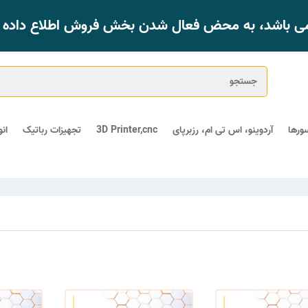
 می باشد، به محض فعال شدن بخش فروش اطلاع داده خ
ورها
آردوینو، اس تی ام، رزبرپای
3D Printer,cnc
تجهیزات رباتیک
ان