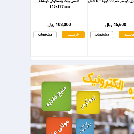
و سر خم 90 درجه - U شکل
شاسی ربات پلاستیکی دو شاخ
145x177mm
45,600 ریال
103,000 ریال
یـــــــد
مشخصات
خریـــــــد
مشخصات