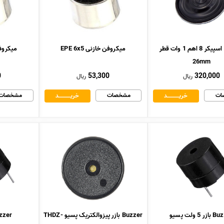
بلندگو - اسپیکر 8 اهم 1 وات قطر
میکروفن خازنی EPE 6x5
میکروفن خ
26mm
0
53,300
320,000
ریال
ریال
ات
مشخصات
مشخصات
خریــــــــــــد
خریــــــــــــد
ر 5 ولت پسیو
Buzzer بازر پیزوالکتریک پسیو THDZ-
Buzzer بازر