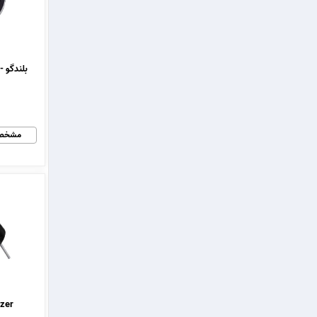
مشخص
Buzzer باز