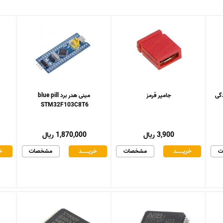
جامپر قرمز
مینی هدر برد blue pill
STM32F103C8T6
3,900 ریال
1,870,000 ریال
ت
خریـــــــد
مشخصات
خریـــــــد
مشخصات
خر