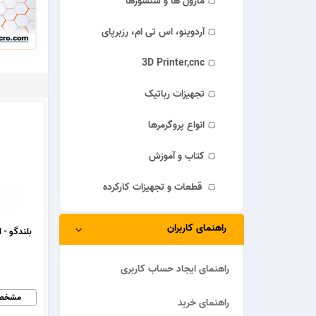
ماژول ها و سنسورها
آردوینو، اس تی ام، رزبرپای
3D Printer,cnc
تجهیزات رباتیک
انواع پروگرمرها
کتاب و آموزش
قطعات و تجهیزات کارکرده
راهنمای کاربران
راهنمای ایجاد حساب کاربری
مشخص
راهنمای خرید