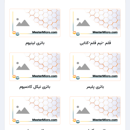
قلم -نیم قلم-کتابی
باتری لیتیوم
باتری پلیمر
باتری نیکل کادمیوم