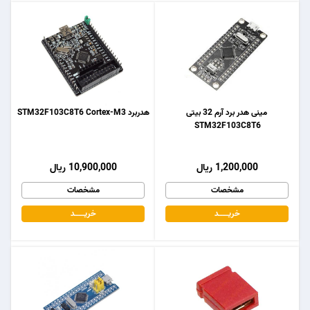
مینی هدر برد آرم 32 بیتی
هدربرد STM32F103C8T6 Cortex-M3
STM32F103C8T6
1,200,000 ریال
10,900,000 ریال
مشخصات
مشخصات
خریـــــــد
خریـــــــد