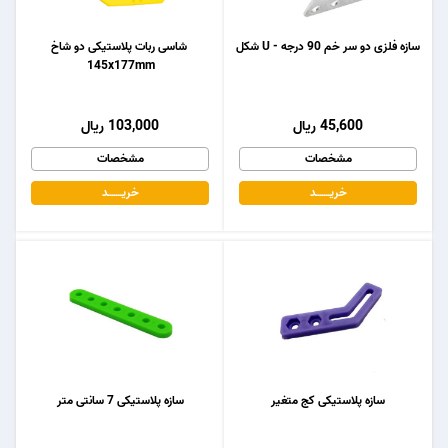
سازه فلزی دو سر خم 90 درجه - U شکل
شاسی ربات پلاستیکی دو شاخ
145x177mm
45,600 ریال
103,000 ریال
مشخصات
مشخصات
خریـــــــد
خریـــــــد
سازه پلاستیکی کج متغیر
سازه پلاستیکی 7 سانتی متر