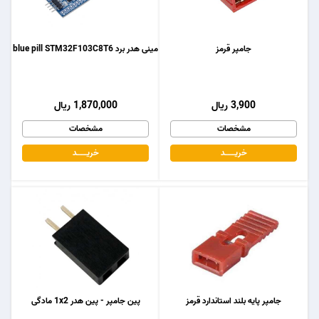
جامپر قرمز
مینی هدر برد blue pill STM32F103C8T6
3,900 ریال
1,870,000 ریال
مشخصات
مشخصات
خریـــــــد
خریـــــــد
جامپر پایه بلند استاندارد قرمز
پین جامپر - پین هدر 1x2 مادگی