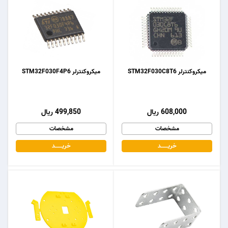
میکروکنترلر STM32F030C8T6
میکروکنترلر STM32F030F4P6
608,000 ریال
499,850 ریال
مشخصات
مشخصات
خریـــــــد
خریـــــــد