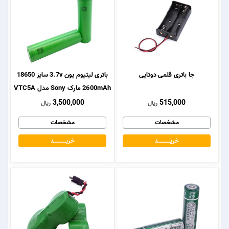
جا باتری قلمی دوتایی
باتری لیتیوم یون 3.7v سایز 18650
2600mAh مارک Sony مدل VTC5A
3,500,000
515,000
ریال
ریال
مشخصات
مشخصات
خریــــــــــــد
خریــــــــــــد