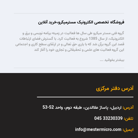
فروشگاه تخصصی الکترونیک مسترمیکرو،خرید آنلاین
گروه فنی مستر میکرو طی سال ها فعالیت در زمینه برنامه نویسی و برق و
الکترونیک، از سال 1385 شروع به فعالیت کرد. با گسترش فضای ارتباطات
قصد این گروه برآن شد که با یاری حق تعالی و در ارتقای سطح کاری و اجتماعی
این گروه فعالیت های علمی و تحقیقاتی و تجاری خود را آغاز کند
بیشتر بخوانید ...
آدرس دفتر مرکزی
آدرس:
اردبیل، پاساژ علاالدین، طبقه دوم، واحد 52-53
تلفن:
33230339 045
:ایمیل
info@mestermicro.com